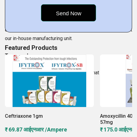
Mission
Our mission is to enhance human health by rendering
effective, quality and safe healthcare products produced at
our in-house manufacturing unit.
Featured Products
Teamwork
At our company, we believe in the fact that two heads are
always better
Ceftriaxone 1gm
Amoxycillin 400
57mg
₹ 69.87 आईएनआर /Ampere
₹ 175.0 आईएनआ