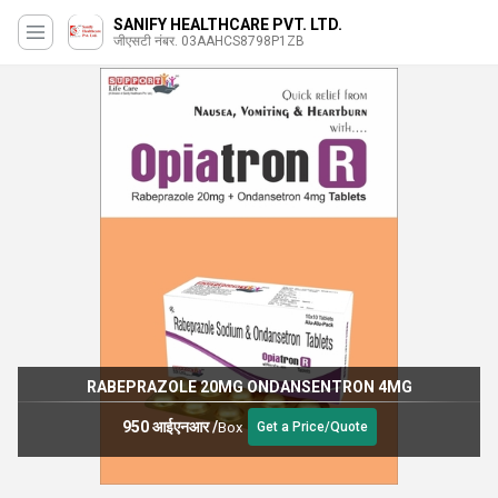
SANIFY HEALTHCARE PVT. LTD.
जीएसटी नंबर. 03AAHCS8798P1ZB
RABEPRAZOLE 20MG ONDANSENTRON 4MG
950 आईएनआर
/
Box
Get a Price/Quote