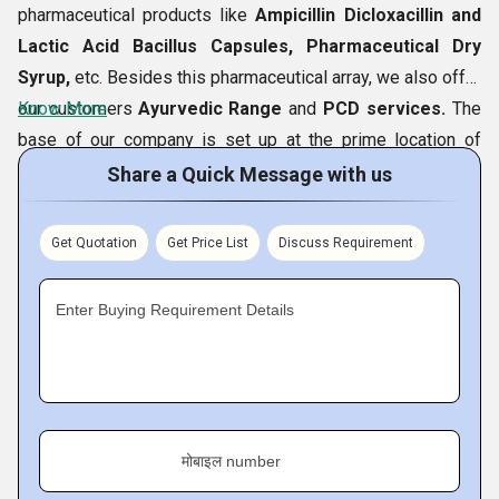
pharmaceutical products like
Ampicillin Dicloxacillin and
Lactic Acid Bacillus Capsules, Pharmaceutical Dry
Syrup,
etc. Besides this pharmaceutical array, we also offer
our customers
Know More
Ayurvedic Range
and
PCD services.
The
base of our company is set up at the prime location of
Zirakpur (Punjab, India),
from where we conduct our
Share a Quick Message with us
business operations.
Get Quotation
Get Price List
Discuss Requirement
Vision
Enter Buying Requirement Details
We have entered in this business line to be one of the
most reputed pharma partners by developing a large
selection of medicines and other pharmaceutical solutions,
ranging from Amoxycillin Capsules to
Pharma Franchisee
Services
.
मोबाइल number