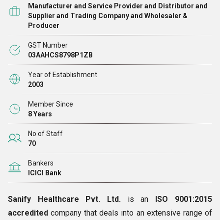
Manufacturer and Service Provider and Distributor and
रूप में गढ़ा गया। हमारी कंपनी के अद्वितीय कौशल और परिसंपत्तियों का लाभ
Supplier and Trading Company and Wholesaler &
Producer
उठाते हुए, हम, एक
निर्माता
और
निर्यातक
के रूप में, ऐसे फार्मास्युटिकल
समाधान विकसित कर रहे हैं जो नवीन और अत्यधिक प्रभावी हैं।
GST Number
03AAHCS8798P1ZB
Year of Establishment
2003
Member Since
8 Years
No of Staff
70
Bankers
ICICI Bank
Sanify Healthcare Pvt. Ltd.
is an
ISO 9001:2015
accredited
company that deals into an extensive range of