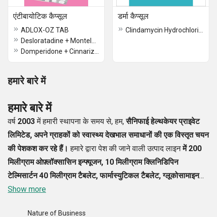
एंटीबायोटिक कैप्सूल
डर्मा कैप्सूल
ADLOX-OZ TAB
Clindamycin Hydrochloride Capsules
Desloratadine + Montelukast
Domperidone + Cinnarizine
हमारे बारे में
हमारे बारे में
वर्ष
2003
में हमारी स्थापना के समय से, हम,
सैनिफाई हेल्थकेयर प्राइवेट
लिमिटेड, अपने ग्राहकों को स्वास्थ्य देखभाल समाधानों की एक विस्तृत चयन
की पेशकश कर रहे हैं।
हमारे द्वारा पेश की जाने वाली उत्पाद लाइन
में 200
मिलीग्राम ओफ़्लॉक्सासिन इन्फ्यूजन, 10 मिलीग्राम क्लिनिडिपिन
टेल्मिसार्टन 40 मिलीग्राम टैबलेट, फार्मास्युटिकल टैबलेट, ग्लूकोसामाइन
सल्फेट टैबलेट, 5 एमजी एलिलेस्ट्रेनोल टैबलेट और कई उच्च गुणवत्ता वाले
Show more
टैबलेट
शामिल हैं। हमारी कंपनी का मुख्य उद्देश्य हमेशा लोगों के स्वास्थ्य में
Nature of Business
सुधार करना रहा है और इसी कारण से, हमारी कंपनी का नाम सैनिटाइज़ के