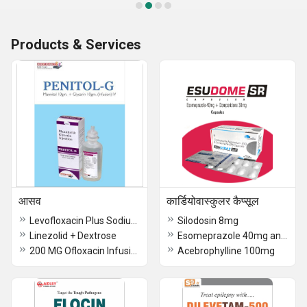
Products & Services
आसव
कार्डियोवास्कुलर कैप्सूल
Levofloxacin Plus Sodium Cl.
Silodosin 8mg
Linezolid + Dextrose
Esomeprazole 40mg and Domperidom 30mg
200 MG Ofloxacin Infusion
Acebrophylline 100mg