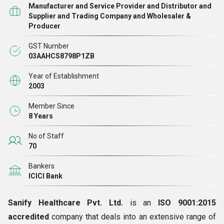
Manufacturer and Service Provider and Distributor and
रूप में गढ़ा गया। हमारी कंपनी के अद्वितीय कौशल और परिसंपत्तियों का लाभ
Supplier and Trading Company and Wholesaler &
Producer
उठाते हुए, हम, एक
निर्माता
और
निर्यातक
के रूप में, ऐसे फार्मास्युटिकल
समाधान विकसित कर रहे हैं जो नवीन और अत्यधिक प्रभावी हैं।
GST Number
03AAHCS8798P1ZB
Year of Establishment
2003
Member Since
8 Years
No of Staff
70
Bankers
ICICI Bank
Sanify Healthcare Pvt. Ltd.
is an
ISO 9001:2015
accredited
company that deals into an extensive range of