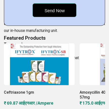
Mission
Our mission is to enhance human health by rendering
effective, quality and safe healthcare products produced at
our in-house manufacturing unit.
Featured Products
Teamwork
At our company, we believe in the fact that two heads are
always better
Ceftriaxone 1gm
Amoxycillin 400
57mg
₹ 69.87 आईएनआर /Ampere
₹ 175.0 आईएनआ