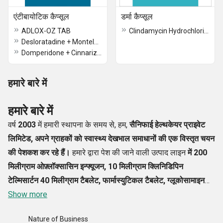
एंटीबायोटिक कैप्सूल
डर्मा कैप्सूल
ADLOX-OZ TAB
Clindamycin Hydrochloride Capsules
Desloratadine + Montelukast
Domperidone + Cinnarizine
हमारे बारे में
हमारे बारे में
वर्ष
2003
में हमारी स्थापना के समय से, हम,
सैनिफाई हेल्थकेयर प्राइवेट
लिमिटेड, अपने ग्राहकों को स्वास्थ्य देखभाल समाधानों की एक विस्तृत चयन
की पेशकश कर रहे हैं।
हमारे द्वारा पेश की जाने वाली उत्पाद लाइन
में 200
मिलीग्राम ओफ़्लॉक्सासिन इन्फ्यूजन, 10 मिलीग्राम क्लिनिडिपिन
टेल्मिसार्टन 40 मिलीग्राम टैबलेट, फार्मास्युटिकल टैबलेट, ग्लूकोसामाइन
सल्फेट टैबलेट, 5 एमजी एलिलेस्ट्रेनोल टैबलेट और कई उच्च गुणवत्ता वाले
Show more
टैबलेट
शामिल हैं। हमारी कंपनी का मुख्य उद्देश्य हमेशा लोगों के स्वास्थ्य में
Nature of Business
सुधार करना रहा है और इसी कारण से, हमारी कंपनी का नाम सैनिटाइज़ के