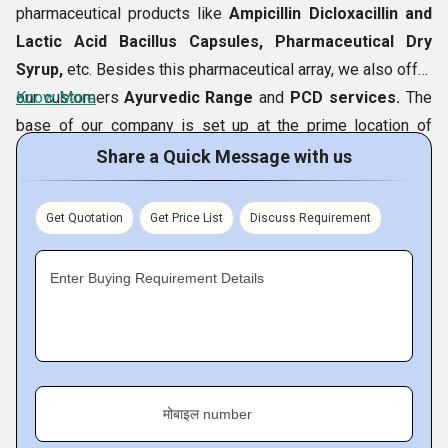
pharmaceutical products like
Ampicillin Dicloxacillin and
Lactic Acid Bacillus Capsules, Pharmaceutical Dry
Syrup,
etc. Besides this pharmaceutical array, we also offer
our customers
Know More
Ayurvedic Range
and
PCD services.
The
base of our company is set up at the prime location of
Zirakpur (Punjab, India),
from where we conduct our
Share a Quick Message with us
business operations.
Get Quotation
Get Price List
Discuss Requirement
Vision
Enter Buying Requirement Details
We have entered in this business line to be one of the
most reputed pharma partners by developing a large
selection of medicines and other pharmaceutical solutions,
ranging from Amoxycillin Capsules to
Pharma Franchisee
Services
.
मोबाइल number