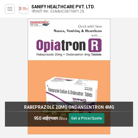
SANIFY HEALTHCARE PVT. LTD.
जीएसटी नंबर. 03AAHCS8798P1ZB
Desloratadine 2.5mg Ambroxol HCl 30mg Guaiphe
MG
Menthol 1mg
89.90 आईएनआर
/
Bottle
Get a Price/Quote