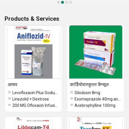
Products & Services
आसव
कार्डियोवास्कुलर कैप्सूल
Levofloxacin Plus Sodium Cl.
Silodosin 8mg
Linezolid + Dextrose
Esomeprazole 40mg and Domperidom 30mg
200 MG Ofloxacin Infusion
Acebrophylline 100mg